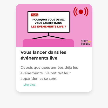
f
Vous lancer dans les
N
événements live
B
Depuis quelques années déjà les
N
événements live ont fait leur
sé
apparition et se sont
a
Lire plus