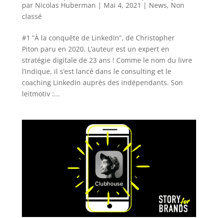
par
Nicolas Huberman
|
Mai 4, 2021
|
News
,
Non
classé
#1 “À la conquête de LinkedIn”, de Christopher
Piton paru en 2020. L’auteur est un expert en
stratégie digitale de 23 ans ! Comme le nom du livre
l’indique, il s’est lancé dans le consulting et le
coaching LinkedIn auprès des indépendants. Son
leitmotiv :...