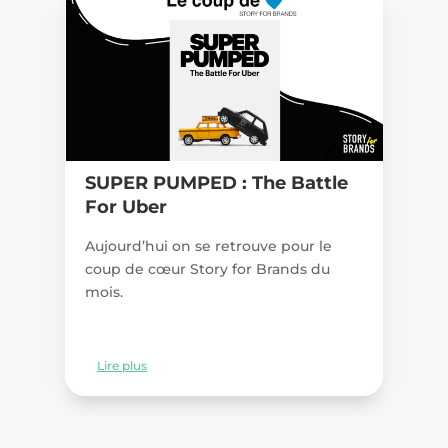
SUPER PUMPED :
The Battle
“
For Uber
p
c
Aujourd’hui on se retrouve pour le
nt
v
coup de cœur Story for Brands du
mois.
D
ré
se
Lire plus