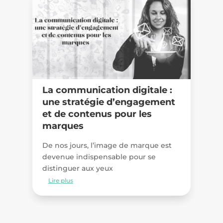
La communication digitale :
une stratégie d’engagement
et de contenus pour les
I
marques
r
De nos jours, l’image de marque est
Un
devenue indispensable pour se
ré
distinguer aux yeux
Lire plus