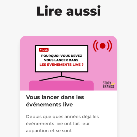
Lire aussi
f
Vous lancer dans les
N
événements live
B
Depuis quelques années déjà les
N
événements live ont fait leur
sé
apparition et se sont
a