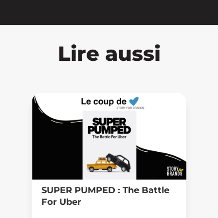
Lire aussi
SUPER PUMPED :
The Battle
“
For Uber
p
c